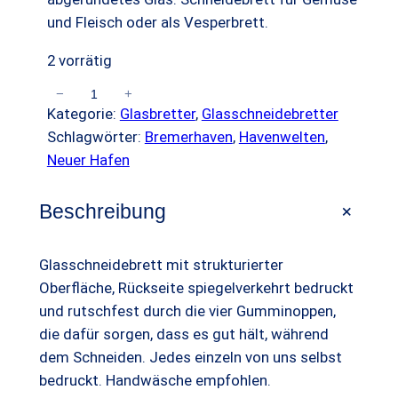
n
und Fleisch oder als Vesperbrett.
p
u
g
e
r
e
2 vorrätig
b
ü
l
−
+
B
o
Kategorie:
Glasbretter
, 
Glasschneidebretter
n
l
r
t
Schlagwörter:
Bremerhaven
, 
Havenwelten
, 
e
g
e
Neuer Hafen
m
l
r
e
+
i
P
Beschreibung
r
h
c
r
a
Glasschneidebrett mit strukturierter
h
e
v
Oberfläche, Rückseite spiegelverkehrt bedruckt
e
i
e
und rutschfest durch die vier Gumminoppen,
n
r
s
die dafür sorgen, dass es gut hält, während
N
dem Schneiden. Jedes einzeln von uns selbst
P
i
e
bedruckt. Handwäsche empfohlen.
u