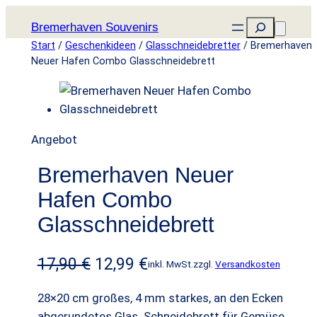
Zum
Suchen
Bremerhaven Souvenirs
Inhalt
Start
/
Geschenkideen
/
Glasschneidebretter
/ Bremerhaven
springen
Neuer Hafen Combo Glasschneidebrett
P
Angebot
r
Bremerhaven Neuer
o
d
Hafen Combo
u
Glasschneidebrett
k
t
U
A
17,90
€
12,99
€
inkl. MwSt.
zzgl.
Versandkosten
i
r
k
m
28×20 cm großes, 4 mm starkes, an den Ecken
A
s
t
abgerundetes Glas. Schneidebrett für Gemüse