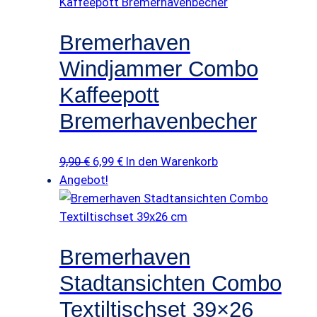
c
€
h
Bremerhaven
n
Windjammer Combo
e
i
Kaffeepott
d
Bremerhavenbecher
e
b
r
Ursprünglicher
Aktueller
9,90
€
6,99
€
In den Warenkorb
e
Preis
Preis
Angebot!
t
war:
ist:
t
9,90 €
6,99 €.
M
Bremerhaven
e
n
Stadtansichten Combo
g
Textiltischset 39×26
e