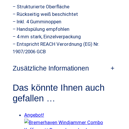
r
s
– Strukturierte Oberfläche
e
e
t
– Rückseitig weiß beschichtet
r
i
:
– Inkl. 4 Gumminoppen
H
– Handspülung empfohlen
s
1
a
– 4 mm stark, Einzelverpackung
f
w
2
– Entspricht REACH Verordnung (EG) Nr.
e
a
,
1907/2006 GCB
n
C
r
9
o
Zusätzliche Informationen
+
:
9
m
1
b
Das könnte Ihnen auch
o
7
€
gefallen …
G
,
.
l
9
a
Angebot!
s
0
s