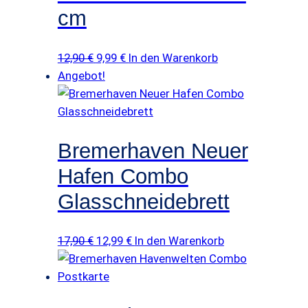
cm
Ursprünglicher
Aktueller
12,90
€
9,99
€
In den Warenkorb
Preis
Preis
Angebot!
war:
ist:
12,90 €
9,99 €.
Bremerhaven Neuer
Hafen Combo
Glasschneidebrett
Ursprünglicher
Aktueller
17,90
€
12,99
€
In den Warenkorb
Preis
Preis
war:
ist:
17,90 €
12,99 €.