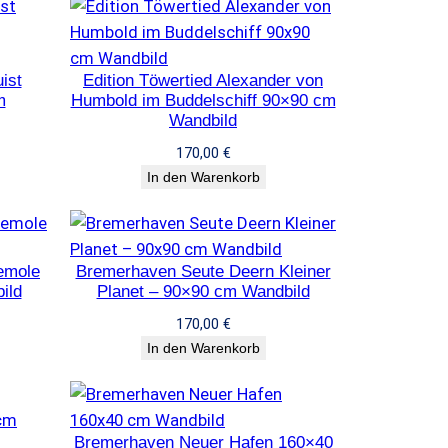
ist
Edition Töwertied Alexander von
m
Humbold im Buddelschiff 90×90 cm
Wandbild
170,00
€
In den Warenkorb
emole
Bremerhaven Seute Deern Kleiner
ild
Planet – 90×90 cm Wandbild
170,00
€
In den Warenkorb
Bremerhaven Neuer Hafen 160×40