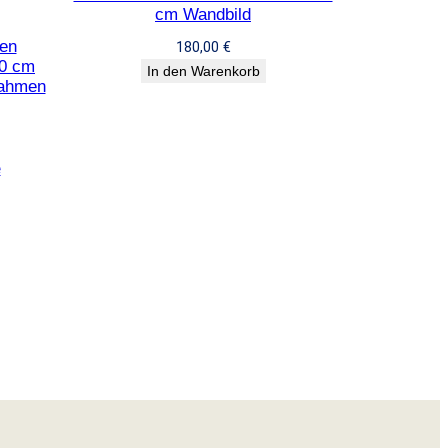
cm Wandbild
en
180,00
€
20 cm
In den Warenkorb
rahmen
e