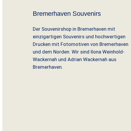
b
Bremerhaven Souvenirs
a
r
Der Souvenirshop in Bremerhaven mit
k
einzigartigen Souvenirs und hochwertigen
e
Drucken mit Fotomotiven von Bremerhaven
i
und dem Norden. Wir sind Ilona Weinhold-
t
Wackernah und Adrian Wackernah aus
Bremerhaven.