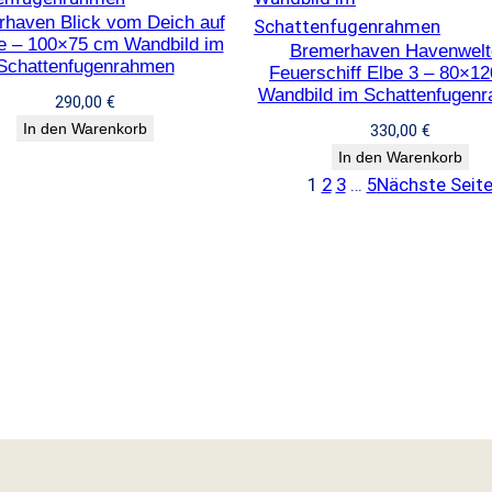
haven Blick vom Deich auf
e – 100×75 cm Wandbild im
Bremerhaven Havenwelt
Schattenfugenrahmen
Feuerschiff Elbe 3 – 80×1
Wandbild im Schattenfugen
290,00
€
In den Warenkorb
330,00
€
In den Warenkorb
1
2
3
…
5
Nächste Seit