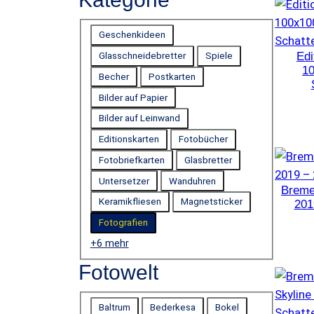
e
r
e
K
n
Geschenkideen
t
a
Edi
f
Glasschneidebretter
Spiele
e
t
1
r
Becher
Postkarten
e
n
e
Bilder auf Papier
g
n
Bilder auf Leinwand
:
o
K
Editionskarten
Fotobücher
a
r
t
i
Fotobriefkarten
Glasbretter
e
g
e
Untersetzer
Wanduhren
o
Breme
r
Keramikfliesen
Magnetsticker
i
201
e
Fotografien
:
F
+6 mehr
o
t
o
Fotowelt
g
r
a
F
Baltrum
Bederkesa
Bokel
f