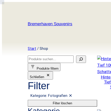
Zum
Inhalt
springen
Bremerhaven Souvenirs
Start
/ Shop
S
u
Produkte filtern
c
Hint
Schließen
h
Tie
Filter
e
n
Kategorie: Fotografien
F
i
Filter löschen
l
t
Kategorie