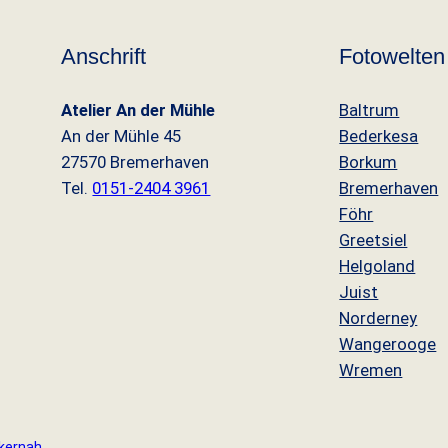
f
e
Anschrift
Fotowelten
n
S
Atelier An der Mühle
Baltrum
e
An der Mühle 45
Bederkesa
u
27570 Bremerhaven
Borkum
t
Tel.
0151-2404 3961
Bremerhaven
e
Föhr
D
Greetsiel
e
Helgoland
e
Juist
r
Norderney
n
Wangerooge
S
Wremen
o
n
n
kernah