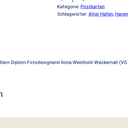
−
+
B
Kategorie:
Postkarten
r
Schlagwörter:
Alter Hafen
, 
Haven
e
m
e
r
h
a
v
tlern Diplom Fotodesignerin Ilona Weinhold-Wackernah (VG B
e
n
A
l
n
t
e
r
H
a