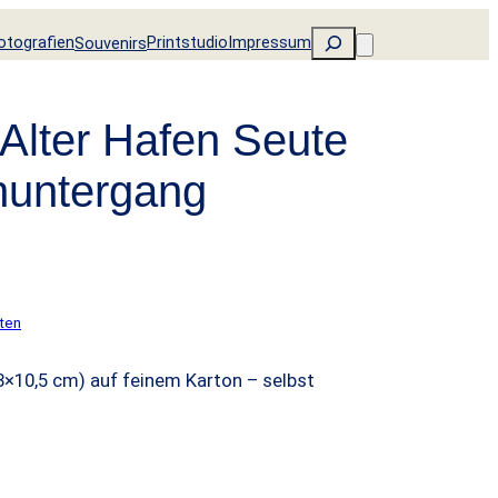
Suchen
otografien
Printstudio
Impressum
Souvenirs
Alter Hafen Seute
untergang
ten
8×10,5 cm) auf feinem Karton – selbst