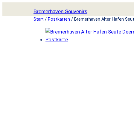
Zum
Bremerhaven Souvenirs
Inhalt
Start
/
Postkarten
/ Bremerhaven Alter Hafen Seu
springen