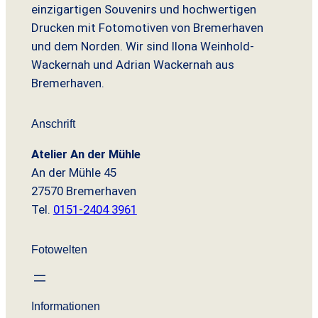
:
einzigartigen Souvenirs und hochwertigen
,
.
7
€
Drucken mit Fotomotiven von Bremerhaven
9
,
.
und dem Norden. Wir sind Ilona Weinhold-
0
9
Wackernah und Adrian Wackernah aus
0
€
Bremerhaven.
€
Anschrift
Atelier An der Mühle
An der Mühle 45
27570 Bremerhaven
Tel.
0151-2404 3961
Fotowelten
Informationen