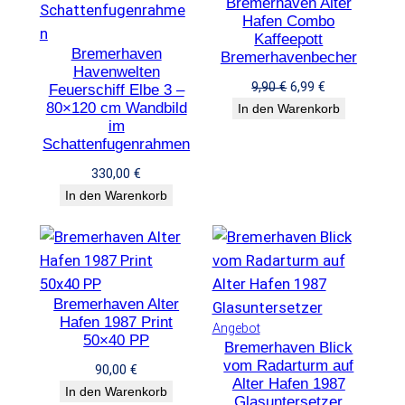
Bremerhaven Alter
r
a
Hafen Combo
o
r
Kaffeepott
d
k
Bremerhaven
Bremerhavenbecher
u
Havenwelten
e
k
U
A
9,90
€
6,99
€
Feuerschiff Elbe 3 –
i
t
r
k
80×120 cm Wandbild
In den Warenkorb
i
t
im
s
t
m
Schattenfugenrahmen
p
u
A
r
e
330,00
€
n
ü
l
In den Warenkorb
g
n
l
e
g
e
b
l
r
o
i
P
t
c
r
Bremerhaven Alter
h
e
Hafen 1987 Print
e
i
P
Angebot
50×40 PP
r
s
Bremerhaven Blick
r
vom Radarturm auf
P
i
o
90,00
€
Alter Hafen 1987
r
s
d
In den Warenkorb
Glasuntersetzer
e
t