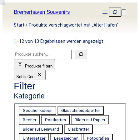
Zum
Suchen
Bremerhaven Souvenirs
Inhalt
springen
Start
/ Produkte verschlagwortet mit „Alter Hafen“
Nach
1–12 von 13 Ergebnissen werden angezeigt
Aktualität
S
sortiert
u
Produkte filtern
c
Schließen
h
Filter
e
n
Kategorie
K
Geschenkideen
Glasschneidebretter
a
Becher
Postkarten
Bilder auf Papier
t
Bilder auf Leinwand
Glasbretter
e
Untersetzer
Lesezeichen
Fotografien