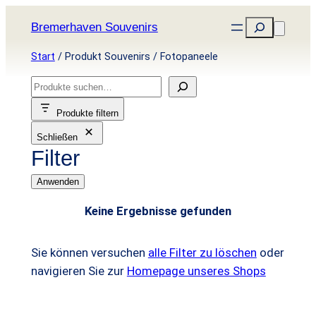
Zum
Suchen
Bremerhaven Souvenirs
Inhalt
springen
Start
/ Produkt Souvenirs / Fotopaneele
S
u
Produkte filtern
c
Schließen
h
Filter
e
n
Anwenden
Keine Ergebnisse gefunden
Sie können versuchen
alle Filter zu löschen
oder
navigieren Sie zur
Homepage unseres Shops