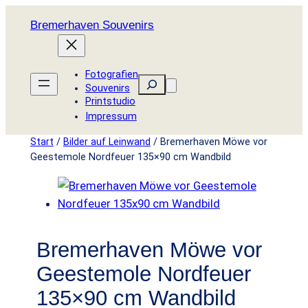
Zum
Bremerhaven Souvenirs
Inhalt
springen
Fotografien
Suchen
Souvenirs
Printstudio
Impressum
Start
/
Bilder auf Leinwand
/ Bremerhaven Möwe vor
Geestemole Nordfeuer 135×90 cm Wandbild
Bremerhaven Möwe vor
Geestemole Nordfeuer
135×90 cm Wandbild