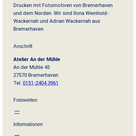
a
9
N
Drucken mit Fotomotiven von Bremerhaven
e
r
9
und dem Norden. Wir sind Ilona Weinhold-
u
Wackernah und Adrian Wackernah aus
:
e
Bremerhaven.
9
€
r
H
,
.
Anschrift
a
9
Atelier An der Mühle
f
0
An der Mühle 45
e
27570 Bremerhaven
n
Tel.
0151-2404 3961
K
€
a
f
Fotowelten
f
e
e
Informationen
p