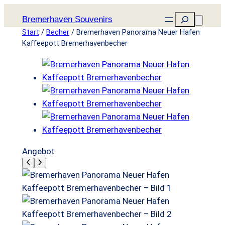
Zum
Suchen
Bremerhaven Souvenirs
Inhalt
Start
/
Becher
/ Bremerhaven Panorama Neuer Hafen
springen
Kaffeepott Bremerhavenbecher
P
Angebot
r
o
d
u
k