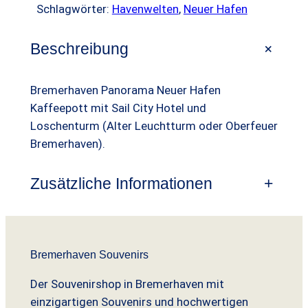
g
e
Schlagwörter:
Havenwelten
, 
Neuer Hafen
e
l
r
m
+
i
P
Beschreibung
e
r
c
r
h
Bremerhaven Panorama Neuer Hafen
h
e
a
Kaffeepott mit Sail City Hotel und
e
i
v
Loschenturm (Alter Leuchtturm oder Oberfeuer
e
r
s
Bremerhaven).
n
P
i
P
Zusätzliche Informationen
+
r
s
a
n
e
t
o
i
:
r
Bremerhaven Souvenirs
s
6
a
m
Der Souvenirshop in Bremerhaven mit
w
,
a
einzigartigen Souvenirs und hochwertigen