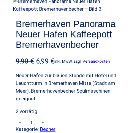
t
i
m
Bremerhaven Panorama
A
Neuer Hafen Kaffeepott
n
g
Bremerhavenbecher
e
b
U
A
9,90
€
6,99
€
inkl. MwSt.
zzgl.
Versandkosten
o
r
k
t
Neuer Hafen zur blauen Stunde mit Hotel und
s
t
Leuchtturm in Bremerhaven Mitte (Stadt am
Meer), Bremerhavenbecher Spülmaschinen
p
u
geeignet
r
e
2 vorrätig
ü
l
n
l
−
+
B
Kategorie:
Becher
r