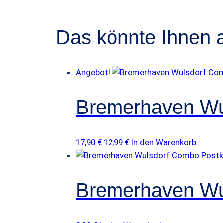
Das könnte Ihnen 
Angebot!
Bremerhaven Wu
Ursprünglicher
Aktueller
17,90
€
12,99
€
In den Warenkorb
Preis
Preis
war:
ist:
17,90 €
12,99 €.
Bremerhaven Wu