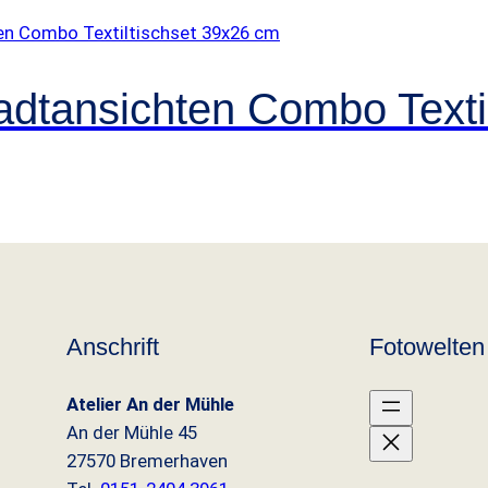
:
o
t
9
€
t
,
.
B
dtansichten Combo Texti
r
9
e
m
0
e
r
h
€
a
v
Anschrift
Fotowelten
e
n
Atelier An der Mühle
b
An der Mühle 45
e
27570 Bremerhaven
c