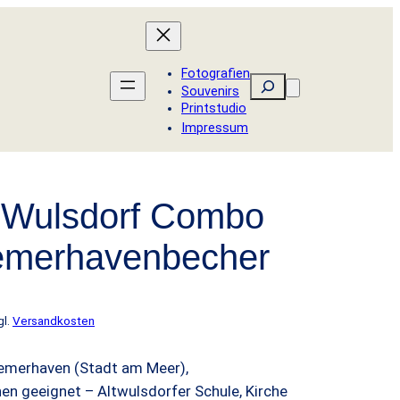
Fotografien
Suchen
Souvenirs
Printstudio
Impressum
 Wulsdorf Combo
remerhavenbecher
gl.
Versandkosten
remerhaven (Stadt am Meer),
n geeignet – Altwulsdorfer Schule, Kirche