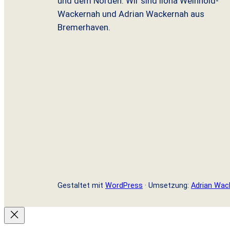
und dem Norden. Wir sind Ilona Weinhold-
Wackernah und Adrian Wackernah aus
Bremerhaven.
Gestaltet mit
WordPress
· Umsetzung:
Adrian Wac