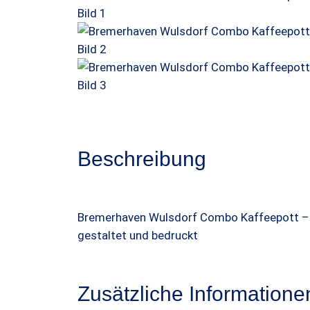
d
u
k
t
i
m
A
n
Beschreibung
g
e
b
o
Bremerhaven Wulsdorf Combo Kaffeepott – B
t
gestaltet und bedruckt
Zusätzliche Informatione