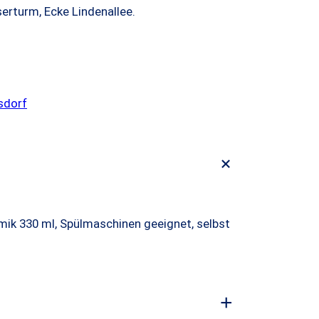
rturm, Ecke Lindenallee.
sdorf
+
k 330 ml, Spülmaschinen geeignet, selbst
+