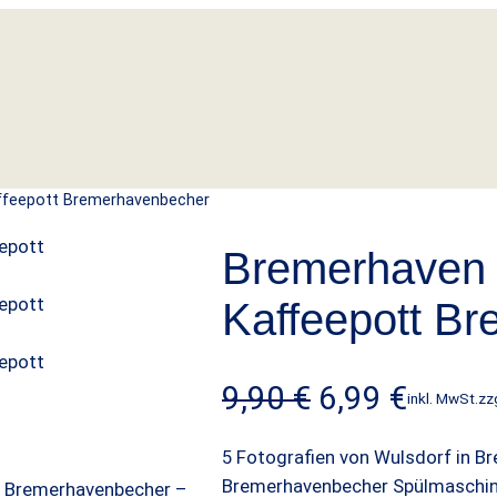
feepott Bremerhavenbecher
Bremerhaven
Kaffeepott B
U
A
9,90
€
6,99
€
inkl. MwSt.
zz
r
k
5 Fotografien von Wulsdorf in B
Bremerhavenbecher Spülmaschine