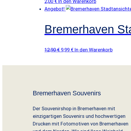
2,00
€
In den Warenkorb
Angebot!
Bremerhaven Sta
Ursprünglicher
Aktueller
12,90
€
9,99
€
In den Warenkorb
Preis
Preis
war:
ist:
12,90 €
9,99 €.
Bremerhaven Souvenirs
Der Souvenirshop in Bremerhaven mit
einzigartigen Souvenirs und hochwertigen
Drucken mit Fotomotiven von Bremerhaven