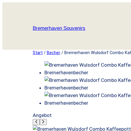
Zum
Inhalt
springen
Bremerhaven Souvenirs
Start
/
Becher
/ Bremerhaven Wulsdorf Combo Kaf
P
Angebot
r
o