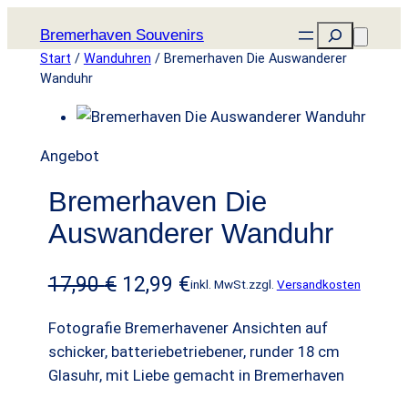
Zum
Suchen
Bremerhaven Souvenirs
Inhalt
Start
/
Wanduhren
/ Bremerhaven Die Auswanderer
springen
Wanduhr
P
Angebot
r
Bremerhaven Die
o
d
Auswanderer Wanduhr
u
k
U
A
17,90
€
12,99
€
inkl. MwSt.
zzgl.
Versandkosten
t
r
k
i
Fotografie Bremerhavener Ansichten auf
s
t
m
schicker, batteriebetriebener, runder 18 cm
A
Glasuhr, mit Liebe gemacht in Bremerhaven
p
u
n