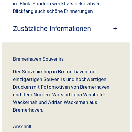
i
:
im Blick. Sondern weckt als dekorativer
Blickfang auch schöne Erinnerungen.
s
1
w
2
Zusätzliche Informationen
+
a
,
r
9
:
9
Bremerhaven Souvenirs
1
Der Souvenirshop in Bremerhaven mit
7
€
einzigartigen Souvenirs und hochwertigen
,
.
Drucken mit Fotomotiven von Bremerhaven
und dem Norden. Wir sind Ilona Weinhold-
9
Wackernah und Adrian Wackernah aus
0
Bremerhaven.
€
Anschrift