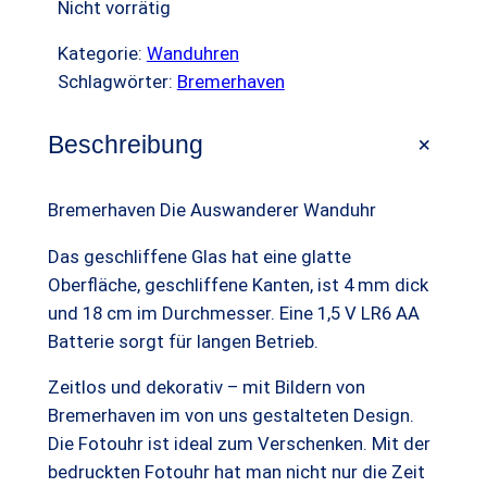
r
e
Nicht vorrätig
g
e
ü
l
Kategorie:
Wanduhren
b
n
l
Schlagwörter:
Bremerhaven
o
g
e
t
+
Beschreibung
l
r
i
P
Bremerhaven Die Auswanderer Wanduhr
c
r
Das geschliffene Glas hat eine glatte
h
e
Oberfläche, geschliffene Kanten, ist 4 mm dick
e
i
und 18 cm im Durchmesser. Eine 1,5 V LR6 AA
Batterie sorgt für langen Betrieb.
r
s
P
i
Zeitlos und dekorativ – mit Bildern von
Bremerhaven im von uns gestalteten Design.
r
s
Die Fotouhr ist ideal zum Verschenken. Mit der
e
t
bedruckten Fotouhr hat man nicht nur die Zeit