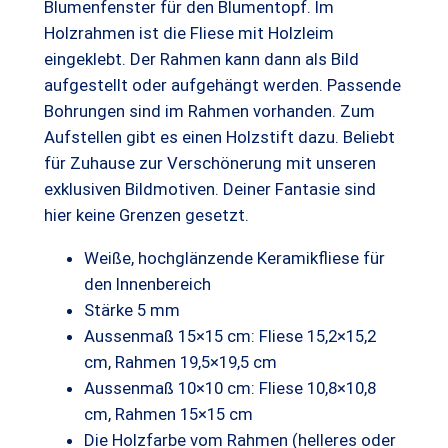
r
s
Blumenfenster für den Blumentopf. Im
Holzrahmen ist die Fliese mit Holzleim
P
i
eingeklebt. Der Rahmen kann dann als Bild
r
s
aufgestellt oder aufgehängt werden. Passende
e
t
Bohrungen sind im Rahmen vorhanden. Zum
Aufstellen gibt es einen Holzstift dazu. Beliebt
i
:
für Zuhause zur Verschönerung mit unseren
s
1
exklusiven Bildmotiven. Deiner Fantasie sind
w
2
hier keine Grenzen gesetzt.
a
,
Weiße, hochglänzende Keramikfliese für
r
9
den Innenbereich
Stärke 5 mm
:
9
Aussenmaß 15×15 cm: Fliese 15,2×15,2
1
cm, Rahmen 19,5×19,5 cm
5
€
Aussenmaß 10×10 cm: Fliese 10,8×10,8
cm, Rahmen 15×15 cm
,
.
Die Holzfarbe vom Rahmen (helleres oder