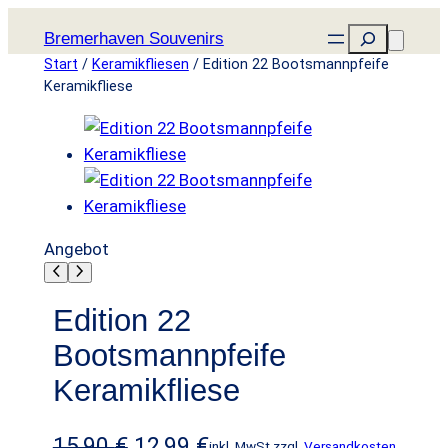
Zum
Suchen
Bremerhaven Souvenirs
Inhalt
Start
/
Keramikfliesen
/ Edition 22 Bootsmannpfeife
springen
Keramikfliese
P
Angebot
r
o
Edition 22
d
Bootsmannpfeife
u
k
Keramikfliese
t
i
U
A
15,90
€
12,99
€
inkl. MwSt.
zzgl.
Versandkosten