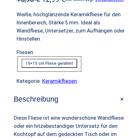
m
r
k
A
Weiße, hochglänzende Keramikfliese für den
n
s
t
Innenbereich, Stärke 5 mm. Ideal als
g
Wandfliese, Untersetzer, zum Aufhängen oder
p
u
e
Hinstellen.
r
e
b
o
Fliesen
ü
l
t
n
l
15×15 cm Fliese gerahmt
g
e
Kategorie:
Keramikfliesen
l
r
i
P
+
Beschreibung
c
r
Diese Fliese ist eine wunderschöne Wandfliese
h
e
oder ein hitzebeständiger Untersatz für den
e
i
Kochtopf auf dem gedeckten Tisch oder im