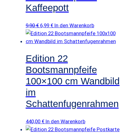
Kaffeepott
Ursprünglicher
Aktueller
9,90
€
6,99
€
In den Warenkorb
Preis
Preis
war:
ist:
9,90 €
6,99 €.
Edition 22
Bootsmannpfeife
100×100 cm Wandbild
im
Schattenfugenrahmen
440,00
€
In den Warenkorb