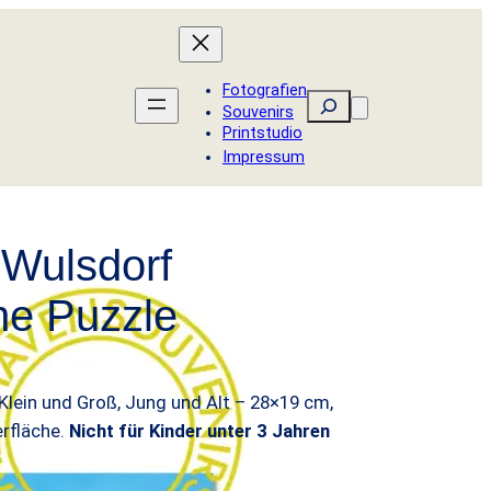
Fotografien
Suchen
Souvenirs
Printstudio
Impressum
Wulsdorf
he Puzzle
 Klein und Groß, Jung und Alt – 28×19 cm,
rfläche.
Nicht für Kinder unter 3 Jahren