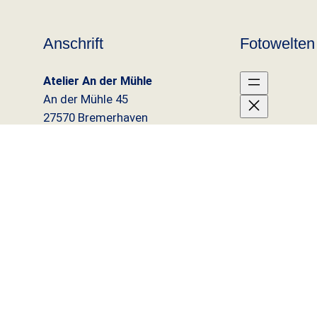
Anschrift
Fotowelten
Atelier An der Mühle
An der Mühle 45
27570 Bremerhaven
Tel.
0151-2404 3961
Baltrum
Bederke
Borkum
Bremerh
Föhr
Greetsiel
Helgolan
Juist
Nordern
Wangero