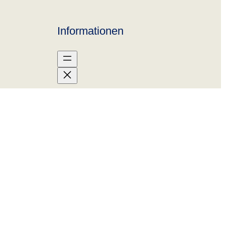
Informationen
AGB
sa
Datenschutz
Impressum
aven
Versandarten
Widerrufsbelehrung
Zahlungsarten
d
Vertrag widerrufen
ey
oge