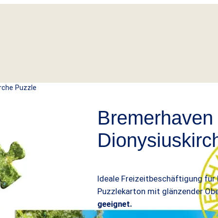
rche Puzzle
Bremerhaven 
Dionysiuskirc
Ideale Freizeitbeschäftigung für
Puzzlekarton mit glänzender Obe
geeignet.