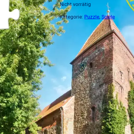
Nicht vorrätig
Kategorie:
Puzzle
, 
Spiele