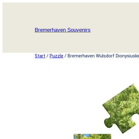
Zum
Inhalt
springen
Bremerhaven Souvenirs
Start
/
Puzzle
/ Bremerhaven Wulsdorf Dionysiuski