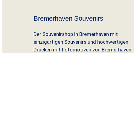
Bremerhaven Souvenirs
Der Souvenirshop in Bremerhaven mit
einzigartigen Souvenirs und hochwertigen
Drucken mit Fotomotiven von Bremerhaven
und dem Norden. Wir sind Ilona Weinhold-
Wackernah und Adrian Wackernah aus
Bremerhaven.