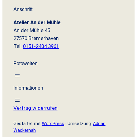
a
9
Anschrift
r
9
Atelier An der Mühle
:
An der Mühle 45
9
€
27570 Bremerhaven
,
.
Tel.
0151-2404 3961
9
Fotowelten
0
€
Informationen
Vertrag widerrufen
Gestaltet mit
WordPress
· Umsetzung:
Adrian
Wackernah