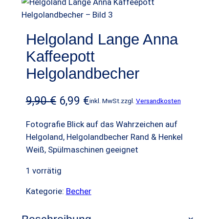
t
i
m
Helgoland Lange Anna
A
Kaffeepott
n
g
Helgolandbecher
e
b
U
A
9,90
€
6,99
€
inkl. MwSt.
zzgl.
Versandkosten
o
r
k
t
Fotografie Blick auf das Wahrzeichen auf
s
t
Helgoland, Helgolandbecher Rand & Henkel
Weiß, Spülmaschinen geeignet
p
u
r
e
1 vorrätig
ü
l
Kategorie:
Becher
n
l