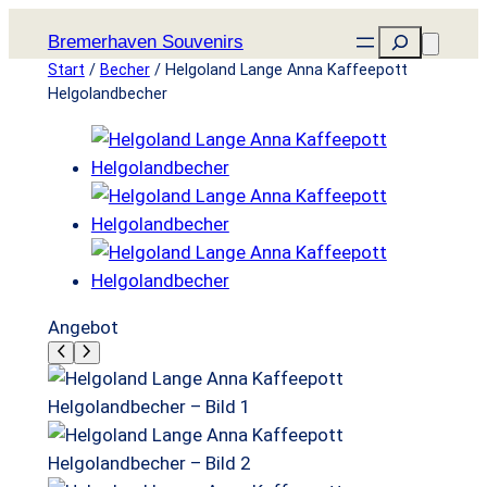
Zum
Suchen
Bremerhaven Souvenirs
Inhalt
Start
/
Becher
/ Helgoland Lange Anna Kaffeepott
springen
Helgolandbecher
P
Angebot
r
o
d
u
k