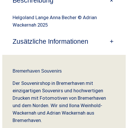
+
g
e
Beschreibung
l
r
Helgoland Lange Anna Becher © Adrian
i
P
Wackernah 2025
c
r
h
e
Zusätzliche Informationen
+
e
i
r
s
P
i
Bremerhaven Souvenirs
r
s
Der Souvenirshop in Bremerhaven mit
e
t
einzigartigen Souvenirs und hochwertigen
Drucken mit Fotomotiven von Bremerhaven
i
:
und dem Norden. Wir sind Ilona Weinhold-
s
6
Wackernah und Adrian Wackernah aus
w
,
Bremerhaven.