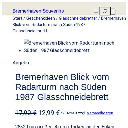
Zum
Suchen
Bremerhaven Souvenirs
Inhalt
Start
/
Geschenkideen
/
Glasschneidebretter
/ Bremerhaven
springen
Blick vom Radarturm nach Süden 1987
Glasschneidebrett
P
Angebot
r
Bremerhaven Blick vom
o
d
Radarturm nach Süden
u
1987 Glasschneidebrett
k
t
U
A
17,90
€
12,99
€
inkl. MwSt.
zzgl.
Versandkosten
i
r
k
m
28×20 cm großes, 4 mm starkes, an den Ecken