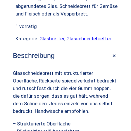
A
s
t
abgerundetes Glas. Schneidebrett für Gemüse
n
und Fleisch oder als Vesperbrett.
p
u
g
e
r
e
1 vorrätig
b
ü
l
Kategorie:
Glasbretter
, 
Glasschneidebretter
o
n
l
t
+
g
e
Beschreibung
l
r
Glasschneidebrett mit strukturierter
i
P
Oberfläche, Rückseite spiegelverkehrt bedruckt
c
r
und rutschfest durch die vier Gumminoppen,
h
e
die dafür sorgen, dass es gut hält, während
dem Schneiden. Jedes einzeln von uns selbst
e
i
bedruckt. Handwäsche empfohlen.
r
s
– Strukturierte Oberfläche
P
i