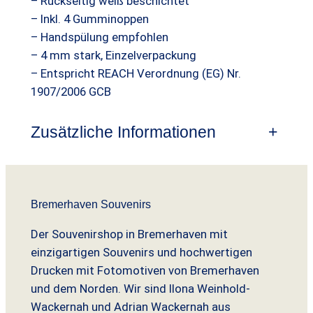
– Rückseitig weiß beschichtet
r
s
– Inkl. 4 Gumminoppen
– Handspülung empfohlen
e
t
– 4 mm stark, Einzelverpackung
i
:
– Entspricht REACH Verordnung (EG) Nr.
s
1
1907/2006 GCB
w
2
Zusätzliche Informationen
+
a
,
r
9
:
9
Bremerhaven Souvenirs
1
7
€
Der Souvenirshop in Bremerhaven mit
einzigartigen Souvenirs und hochwertigen
,
.
Drucken mit Fotomotiven von Bremerhaven
9
und dem Norden. Wir sind Ilona Weinhold-
Wackernah und Adrian Wackernah aus
0