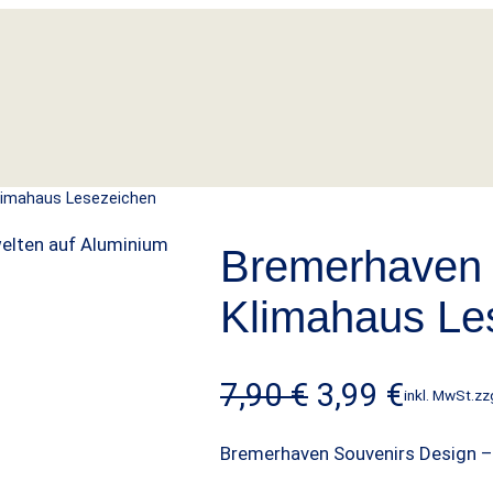
limahaus Lesezeichen
Bremerhaven
Klimahaus Le
U
A
7,90
€
3,99
€
inkl. MwSt.
zz
r
k
Bremerhaven Souvenirs Design 