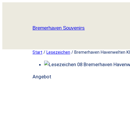
Zum
Inhalt
springen
Bremerhaven Souvenirs
Start
/
Lesezeichen
/ Bremerhaven Havenwelten K
P
Angebot
r
o
d
u
k
t
i