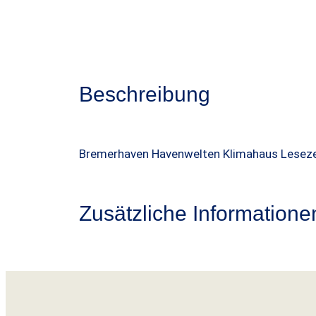
m
A
n
g
Beschreibung
e
b
o
t
Bremerhaven Havenwelten Klimahaus Lesez
Zusätzliche Informatione