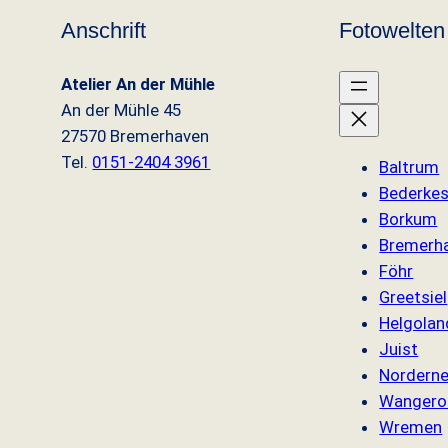
e
i
Anschrift
Fotowelten
r
s
Atelier An der Mühle
P
i
An der Mühle 45
r
s
27570 Bremerhaven
Tel.
0151-2404 3961
Baltrum
e
t
Bederke
Borkum
i
:
Bremerh
s
3
Föhr
Greetsiel
w
,
Helgolan
Juist
a
9
Nordern
r
9
Wangero
Wremen