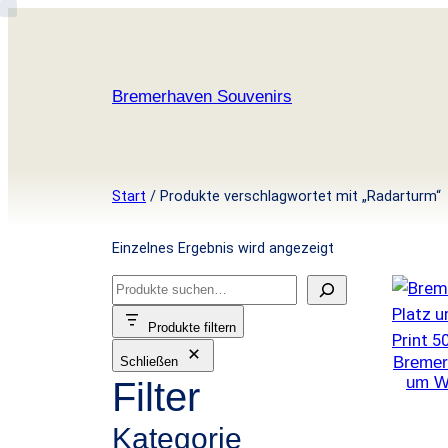
Zum
Inhalt
springen
Bremerhaven Souvenirs
Start
/ Produkte verschlagwortet mit „Radarturm“
Einzelnes Ergebnis wird angezeigt
S
u
Produkte filtern
c
Bremer
Schließen
h
um W
Filter
e
n
Kategorie