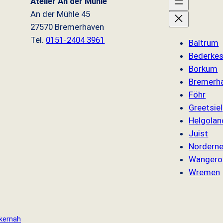
Atelier An der Mühle
An der Mühle 45
27570 Bremerhaven
Tel.
0151-2404 3961
Baltrum
Bederke
Borkum
Bremerh
Föhr
Greetsiel
Helgolan
Juist
Nordern
Wangero
Wremen
kernah