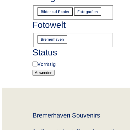
K
Bilder auf Papier
Fotografien
a
Fotowelt
t
e
F
Bremerhaven
g
o
o
Status
t
r
o
i
S
Vorrätig
w
e
t
Anwenden
e
a
l
t
t
u
s
Bremerhaven Souvenirs