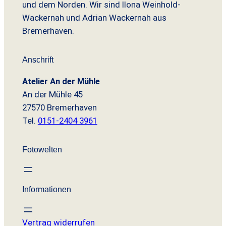
und dem Norden. Wir sind Ilona Weinhold-
,
e
i
e
i
€
9
Wackernah und Adrian Wackernah aus
r
s
r
s
0
Bremerhaven.
P
i
P
i
r
s
r
s
€
e
t
e
t
Anschrift
i
:
i
:
s
3
s
3
Atelier An der Mühle
w
,
w
,
An der Mühle 45
a
9
a
9
27570 Bremerhaven
r
9
r
9
:
:
Tel.
0151-2404 3961
7
€
7
€
,
.
,
.
Fotowelten
9
9
0
0
€
€
Informationen
Vertrag widerrufen