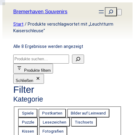
Zum
Suchen
Bremerhaven Souvenirs
Inhalt
springen
Start
/ Produkte verschlagwortet mit „Leuchtturm
Kaiserschleuse“
Nach
Alle 8 Ergebnisse werden angezeigt
Aktualität
S
sortiert
u
Produkte filtern
c
Schließen
h
Filter
e
n
Kategorie
K
Spiele
Postkarten
Bilder auf Leinwand
a
Puzzle
Lesezeichen
Tischsets
t
Kissen
Fotografien