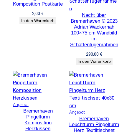
Komposition Postkarte
r
2,00
€
k
Nacht über
In den Warenkorb
Bremerhaven © 2023
e
Adrian Wackernah
i
100×75 cm Wandbild
t
im
Schattenfugenrahmen
290,00
€
In den Warenkorb
P
Angebot
Bremerhaven
r
P
Angebot
Pingelturm
o
Bremerhaven
r
Komposition
d
Leuchtturm Pingelturm
o
Herzkissen
Herz Textiltischset
u
d