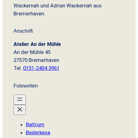
1
r
9
Wackernah und Adrian Wackernah aus
r
s
7
€
:
Bremerhaven.
P
i
,
.
1
€
r
s
9
2
.
e
t
0
,
Anschrift
i
:
9
s
9
€
9
Atelier An der Mühle
w
,
An der Mühle 45
a
9
€
27570 Bremerhaven
r
9
:
Tel.
0151-2404 3961
1
€
2
.
Fotowelten
,
9
0
€
Baltrum
Bederkesa