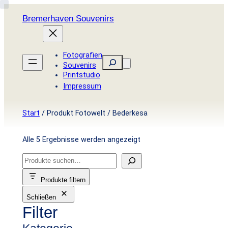
Zum
Bremerhaven Souvenirs
Inhalt
springen
Fotografien
Suchen
Souvenirs
Printstudio
Impressum
Start
/ Produkt Fotowelt / Bederkesa
Nach
Alle 5 Ergebnisse werden angezeigt
Aktualität
S
sortiert
u
Produkte filtern
c
Schließen
h
Filter
e
n