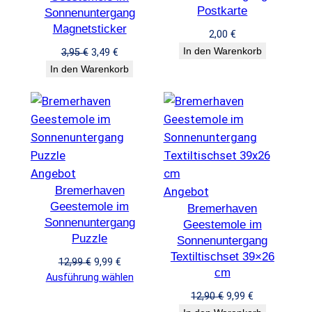
Postkarte
Sonnenuntergang
Magnetsticker
2,00
€
In den Warenkorb
Ursprünglicher
Aktueller
3,95
€
3,49
€
Preis
Preis
In den Warenkorb
war:
ist:
3,95 €
3,49 €.
Produkt
Angebot
Bremerhaven
im
Produkt
Angebot
Geestemole im
Angebot
Bremerhaven
im
Sonnenuntergang
Geestemole im
Angebot
Puzzle
Sonnenuntergang
Textiltischset 39×26
Ursprünglicher
Aktueller
12,99
€
9,99
€
cm
Preis
Preis
Ausführung wählen
war:
ist:
Ursprünglicher
Aktueller
12,90
€
9,99
€
12,99 €
9,99 €.
Preis
Preis