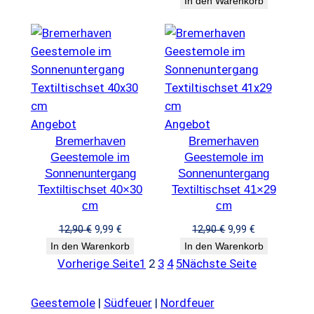
In den Warenkorb
war:
ist:
12,90 €
9,99 €.
Produkt
Produkt
Angebot
Angebot
Bremerhaven
im
Bremerhaven
im
Geestemole im
Geestemole im
Angebot
Angebot
Sonnenuntergang
Sonnenuntergang
Textiltischset 40×30
Textiltischset 41×29
cm
cm
Ursprünglicher
Aktueller
Ursprünglicher
Aktueller
12,90
€
9,99
€
12,90
€
9,99
€
Preis
Preis
Preis
Preis
In den Warenkorb
In den Warenkorb
war:
ist:
war:
ist:
Vorherige Seite
1
2
3
4
5
Nächste Seite
12,90 €
9,99 €.
12,90 €
9,99 €.
Geestemole
|
Südfeuer
|
Nordfeuer