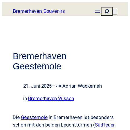
Zum
Suchen
Bremerhaven Souvenirs
Inhalt
springen
Bremerhaven
Geestemole
21. Juni 2025
—
Adrian Wackernah
von
in
Bremerhaven Wissen
Die
Geestemole
in Bremerhaven ist besonders
schön mit den beiden Leuchttürmen (
Südfeuer