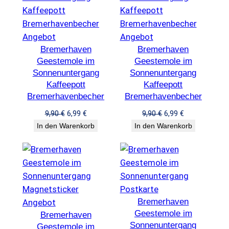
Produkt
Produkt
Angebot
Angebot
Bremerhaven
im
Bremerhaven
im
Geestemole im
Geestemole im
Angebot
Angebot
Sonnenuntergang
Sonnenuntergang
Kaffeepott
Kaffeepott
Bremerhavenbecher
Bremerhavenbecher
Ursprünglicher
Aktueller
Ursprünglicher
Aktueller
9,90
€
6,99
€
9,90
€
6,99
€
Preis
Preis
Preis
Preis
In den Warenkorb
In den Warenkorb
war:
ist:
war:
ist:
9,90 €
6,99 €.
9,90 €
6,99 €.
Produkt
Bremerhaven
Angebot
Geestemole im
Bremerhaven
im
Sonnenuntergang
Geestemole im
Angebot