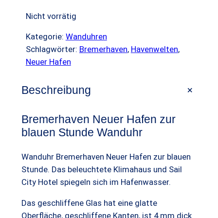
n
r
e
Nicht vorrätig
g
e
ü
l
Kategorie:
Wanduhren
b
n
l
Schlagwörter:
Bremerhaven
, 
Havenwelten
, 
o
Neuer Hafen
g
e
t
l
r
+
Beschreibung
i
P
c
r
Bremerhaven Neuer Hafen zur
blauen Stunde Wanduhr
h
e
e
i
Wanduhr Bremerhaven Neuer Hafen zur blauen
r
s
Stunde. Das beleuchtete Klimahaus und Sail
City Hotel spiegeln sich im Hafenwasser.
P
i
r
s
Das geschliffene Glas hat eine glatte
Oberfläche, geschliffene Kanten, ist 4 mm dick