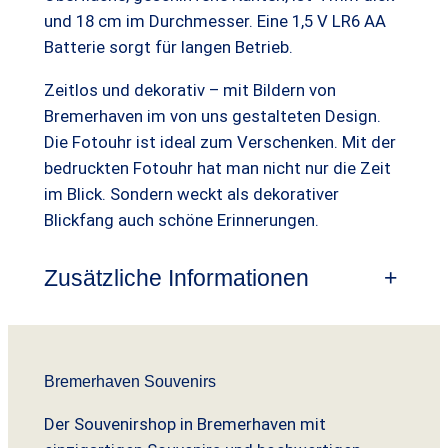
e
t
und 18 cm im Durchmesser. Eine 1,5 V LR6 AA
i
:
Batterie sorgt für langen Betrieb.
s
1
Zeitlos und dekorativ – mit Bildern von
w
2
Bremerhaven im von uns gestalteten Design.
a
,
Die Fotouhr ist ideal zum Verschenken. Mit der
bedruckten Fotouhr hat man nicht nur die Zeit
r
9
im Blick. Sondern weckt als dekorativer
:
9
Blickfang auch schöne Erinnerungen.
1
Zusätzliche Informationen
+
7
€
,
.
9
0
Bremerhaven Souvenirs
Der Souvenirshop in Bremerhaven mit