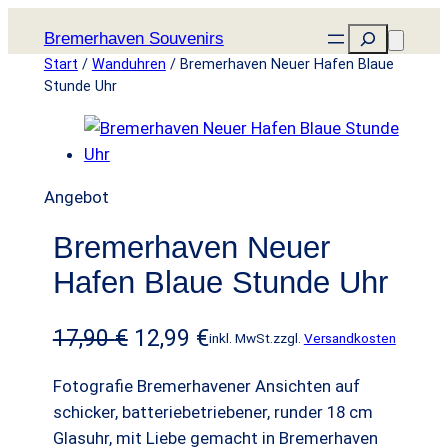
Zum
Suchen
Bremerhaven Souvenirs
Inhalt
Start
/
Wanduhren
/ Bremerhaven Neuer Hafen Blaue
springen
Stunde Uhr
P
Angebot
r
Bremerhaven Neuer
o
d
Hafen Blaue Stunde Uhr
u
k
U
A
17,90
€
12,99
€
inkl. MwSt.
zzgl.
Versandkosten
t
r
k
i
Fotografie Bremerhavener Ansichten auf
s
t
m
schicker, batteriebetriebener, runder 18 cm
A
Glasuhr, mit Liebe gemacht in Bremerhaven
p
u