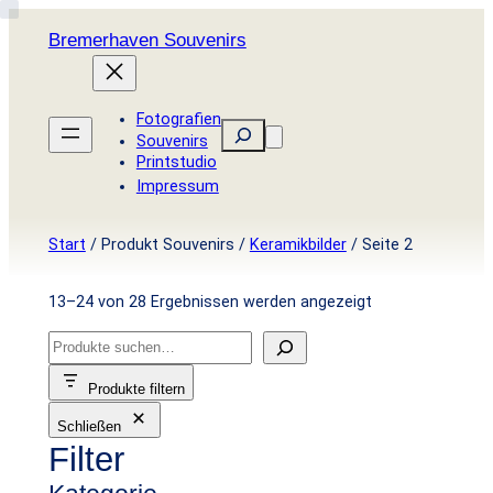
Zum
Bremerhaven Souvenirs
Inhalt
springen
Fotografien
Suchen
Souvenirs
Printstudio
Impressum
Start
/ Produkt Souvenirs /
Keramikbilder
/ Seite 2
Nach
13–24 von 28 Ergebnissen werden angezeigt
Aktualität
S
sortiert
u
Produkte filtern
c
Schließen
h
Filter
e
n