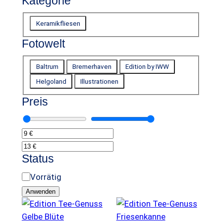
Kategorie
K
Keramikfliesen
a
Fotowelt
t
e
F
Baltrum
Bremerhaven
Edition by IWW
g
o
Helgoland
Illustrationen
o
t
r
Preis
o
i
w
e
e
l
t
Status
V
Vorrätig
e
Anwenden
r
f