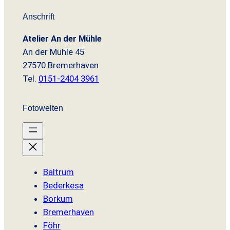
w
,
i
:
Anschrift
a
9
s
9
€
€
r
9
w
,
Atelier An der Mühle
:
a
9
An der Mühle 45
1
€
r
9
2
.
27570 Bremerhaven
:
,
1
€
Tel.
0151-2404 3961
9
2
.
0
,
Fotowelten
9
€
0
€
Baltrum
Bederkesa
Borkum
Bremerhaven
Föhr