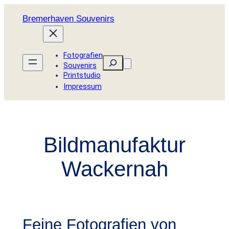
Zum
Bremerhaven Souvenirs
Inhalt
springen
Fotografien
Suchen
Souvenirs
Printstudio
Impressum
Bildmanufaktur
Wackernah
Feine Fotografien von