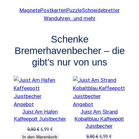
h
e
Magnete
Postkarten
Puzzle
Schneidebretter
e
i
Wanduhren
…und mehr
r
s
P
i
r
s
Schenke
e
t
Bremerhavenbecher – die
i
:
gibt’s nur von uns
s
6
w
,
a
9
r
9
:
9
€
Produkt
Produkt
Angebot
Angebot
,
.
Juist Am Hafen
im
Juist Am Strand
im
9
Kaffeepott Juistbecher
Kobaltblau Kaffeepott
Angebot
Angebot
0
Juistbecher
Ursprünglicher
Aktueller
9,90
€
6,99
€
Preis
Preis
Ursprünglicher
Aktueller
9,90
€
6,99
€
In den Warenkorb