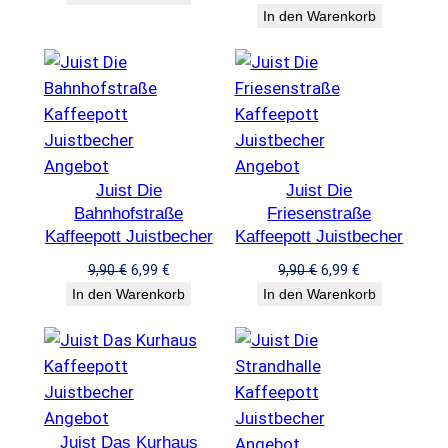
€
war:
ist:
Preis
Preis
In den Warenkorb
9,90 €
6,99 €.
war:
ist:
9,90 €
6,99 €.
Produkt
Produkt
Angebot
Angebot
Juist Die
im
Juist Die
im
Bahnhofstraße
Friesenstraße
Angebot
Angebot
Kaffeepott Juistbecher
Kaffeepott Juistbecher
Ursprünglicher
Aktueller
Ursprünglicher
Aktueller
9,90
€
6,99
€
9,90
€
6,99
€
Preis
Preis
Preis
Preis
In den Warenkorb
In den Warenkorb
war:
ist:
war:
ist:
9,90 €
6,99 €.
9,90 €
6,99 €.
Produkt
Angebot
Juist Das Kurhaus
im
Produkt
Angebot