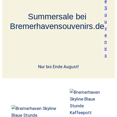
e
S
Summersale bei
o
u
Bremerhavensouvenirs.de
v
e
n
ir
s
Nur bis Ende August!