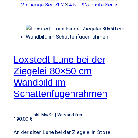
war:
ist:
war:
ist:
Vorherige Seite
1
2
3
4
5
…
9
Nächste Seite
9,90 €
6,99 €.
9,90 €
6,99 €.
Loxstedt Lune bei der
Ziegelei 80×50 cm
Wandbild im
Schattenfugenrahmen
Inkl. MwSt. | Versand frei
190,00
€
An der alten Lune bei der Ziegelei in Stotel.