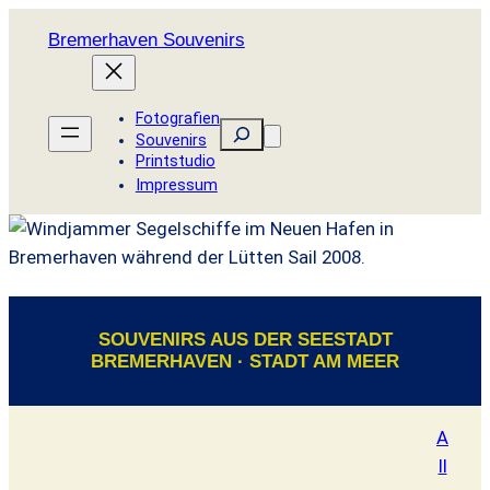
Bremerhaven Souvenirs
Fotografien
Suchen
Souvenirs
Printstudio
Impressum
SOUVENIRS AUS DER SEESTADT
BREMERHAVEN · STADT AM MEER
A
ll