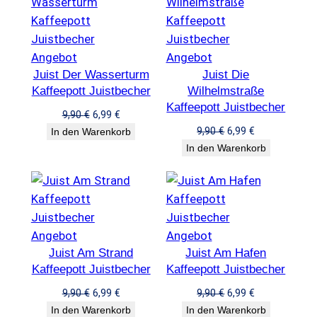
Produkt
Produkt
Angebot
Angebot
Juist Der Wasserturm
im
Juist Die
im
Kaffeepott Juistbecher
Wilhelmstraße
Angebot
Angebot
Kaffeepott Juistbecher
Ursprünglicher
Aktueller
9,90
€
6,99
€
Preis
Preis
Ursprünglicher
Aktueller
9,90
€
6,99
€
In den Warenkorb
war:
ist:
Preis
Preis
In den Warenkorb
9,90 €
6,99 €.
war:
ist:
9,90 €
6,99 €.
Produkt
Produkt
Angebot
Angebot
Juist Am Strand
im
Juist Am Hafen
im
Kaffeepott Juistbecher
Kaffeepott Juistbecher
Angebot
Angebot
Ursprünglicher
Aktueller
Ursprünglicher
Aktueller
9,90
€
6,99
€
9,90
€
6,99
€
Preis
Preis
Preis
Preis
In den Warenkorb
In den Warenkorb