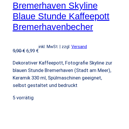
Bremerhaven Skyline
d
u
Blaue Stunde Kaffeepott
k
Bremerhavenbecher
t
i
m
inkl. MwSt. | zzgl.
Versand
A
U
A
9,90
€
6,99
€
n
r
k
Dekorativer Kaffeepott, Fotografie Skyline zur
g
s
t
blauen Stunde Bremerhaven (Stadt am Meer),
e
p
u
Keramik 330 ml, Spülmaschinen geeignet,
b
r
e
selbst gestaltet und bedruckt
o
ü
l
t
n
l
5 vorrätig
g
e
l
r
i
P
c
r