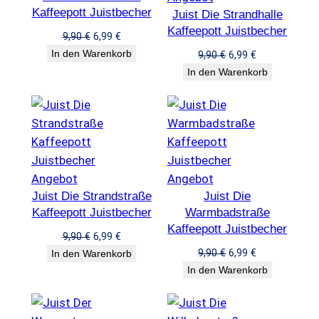
Kaffeepott Juistbecher
Angebot
Juist Die Strandhalle
im
Kaffeepott Juistbecher
Angebot
Ursprünglicher
Aktueller
9,90
€
6,99
€
Preis
Preis
In den Warenkorb
Ursprünglicher
Aktueller
9,90
€
6,99
€
war:
ist:
Preis
Preis
In den Warenkorb
9,90 €
6,99 €.
war:
ist:
9,90 €
6,99 €.
Produkt
Produkt
Angebot
Angebot
Juist Die Strandstraße
im
Juist Die
im
Kaffeepott Juistbecher
Warmbadstraße
Angebot
Angebot
Kaffeepott Juistbecher
Ursprünglicher
Aktueller
9,90
€
6,99
€
Preis
Preis
Ursprünglicher
Aktueller
9,90
€
6,99
€
In den Warenkorb
war:
ist:
Preis
Preis
In den Warenkorb
9,90 €
6,99 €.
war:
ist:
9,90 €
6,99 €.